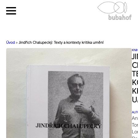
Úvod
»
Jindřich Chalupecký: Texty a kontexty kritika umění
KNI
J
C
T
K
K
U
AUT
An
To
Lo