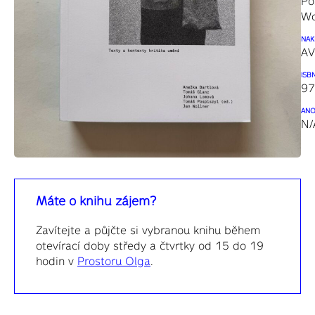
Po
Wo
NAK
A
ISB
97
ANO
N/
Máte o knihu zájem?
Zavítejte a půjčte si vybranou knihu během
otevírací doby středy a čtvrtky od 15 do 19
hodin v
Prostoru Olga
.