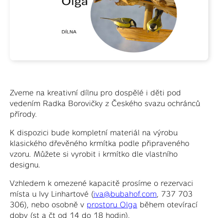
Zveme na kreativní dílnu pro dospělé i děti pod
vedením Radka Borovičky z Českého svazu ochránců
přírody.
K dispozici bude kompletní materiál na výrobu
klasického dřevěného krmítka podle připraveného
vzoru. Můžete si vyrobit i krmítko dle vlastního
designu.
Vzhledem k omezené kapacitě prosíme o rezervaci
místa u Ivy Linhartové (
iva@bubahof.com
, 737 703
306), nebo osobně v
prostoru Olga
během otevírací
doby (st a čt od 14 do 18 hodin).