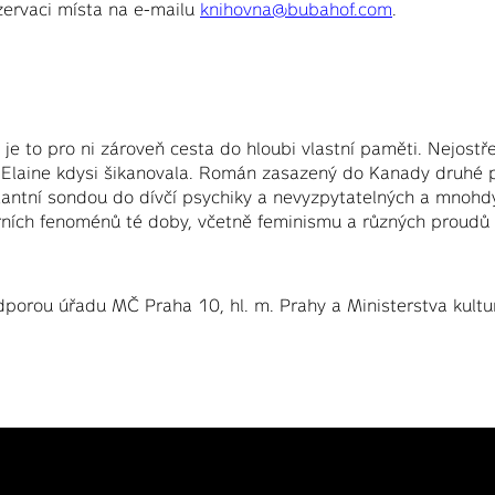
zervaci místa na e-mailu
knihovna@bubahof.com
.
 je to pro ni zároveň cesta do hloubi vlastní paměti. Nejostř
rá Elaine kdysi šikanovala. Román zasazený do Kanady druhé 
lantní sondou do dívčí psychiky a nevyzpytatelných a mnohdy 
turních fenoménů té doby, včetně feminismu a různých proud
odporou úřadu MČ Praha 10, hl. m. Prahy a Ministerstva kultu