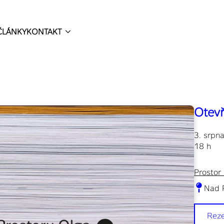
ČLÁNKY
KONTAKT
Otevř
3. srpn
18 h
Prostor
Nad 
Reze