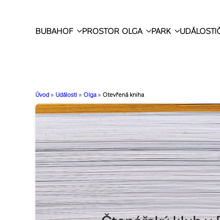
BUBAHOF
PROSTOR OLGA
PARK
UDÁLOSTI
Úvod
»
Události
»
Olga
»
Otevřená kniha