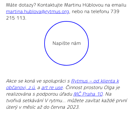
Máte dotazy? Kontaktujte Martinu Hüblovou na emailu
martina.hublova@rytmus.org
, nebo na telefonu 739
215 113.
Napište nám
Akce se koná ve spolupráci s
Rytmus – od klienta k
občanovi, z.ú.
a
art re use
. Činnost prostoru Olga je
realizována s podporou úřadu
MČ Praha 10
. Na
tvořivá setkávání V rytmu… můžete zavítat každé první
úterý v měsíc až do června 2023.