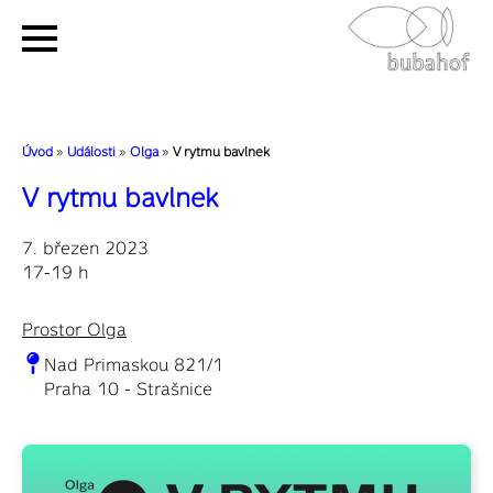
Úvod
»
Události
»
Olga
»
V rytmu bavlnek
V rytmu bavlnek
7. březen 2023
17-19 h
Prostor Olga
Nad Primaskou 821/1
Praha 10 - Strašnice