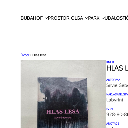
BUBAHOF
PROSTOR OLGA
PARK
UDÁLOSTI
Úvod
»
Hlas lesa
KNIHA
HLAS 
AUTOR/KA
Silvie Šeb
NAKLADATELSTV
Labyrint
ISBN
978-80-8
ANOTACE