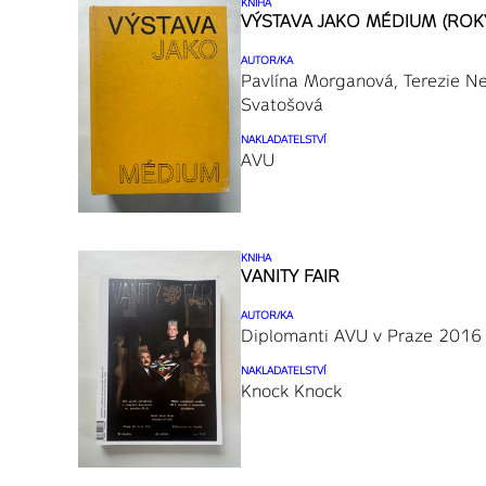
KNIHA
VÝSTAVA JAKO MÉDIUM (ROK
AUTOR/KA
Pavlína Morganová, Terezie N
Svatošová
NAKLADATELSTVÍ
AVU
KNIHA
VANITY FAIR
AUTOR/KA
Diplomanti AVU v Praze 2016
NAKLADATELSTVÍ
Knock Knock