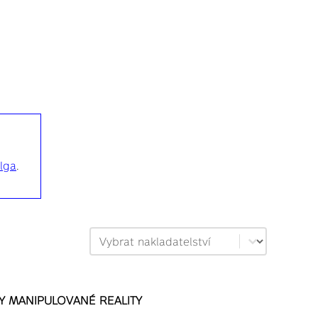
lga
.
Filtrace nakladatelství
Select content
 MANIPULOVANÉ REALITY