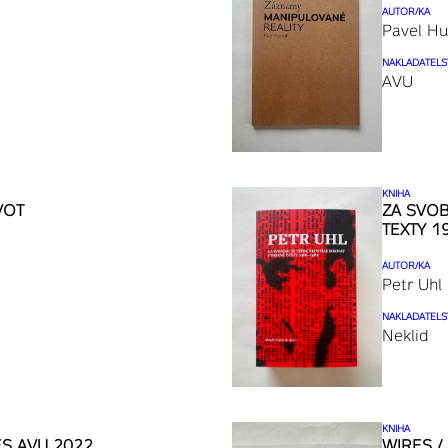
AUTOR/KA
Pavel H
NAKLADATELS
AVU
KNIHA
VOT
ZA SVOB
TEXTY 1
AUTOR/KA
Petr Uhl
NAKLADATELS
Neklid
KNIHA
ES AVU 2022
WIRES /