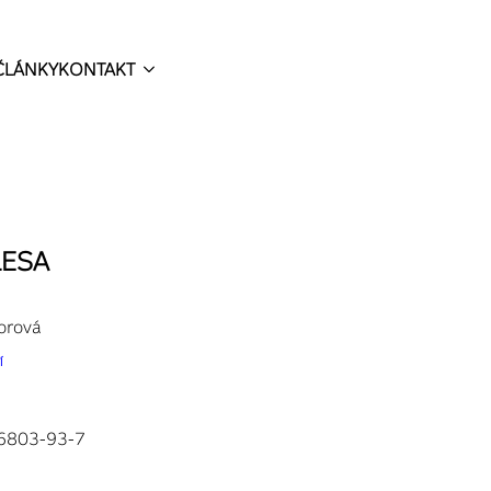
ČLÁNKY
KONTAKT
LESA
orová
Í
6803-93-7