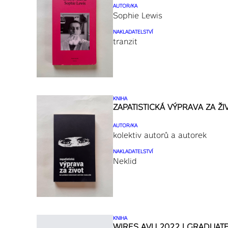
AUTOR/KA
Sophie Lewis
NAKLADATELSTVÍ
tranzit
KNIHA
ZAPATISTICKÁ VÝPRAVA ZA ŽI
AUTOR/KA
kolektiv autorů a autorek
NAKLADATELSTVÍ
Neklid
KNIHA
WIRES AVU 2022 | GRADUAT