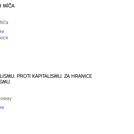
 MÍČA
Míča
TVÍ
nock
ALISMU. PROTI KAPITALISMU. ZA HRANICE
ISMU.
loway
TVÍ