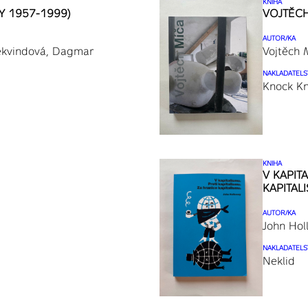
KNIHA
Y 1957-1999)
VOJTĚCH
AUTOR/KA
ekvindová, Dagmar
Vojtěch 
NAKLADATELS
Knock K
KNIHA
V KAPIT
KAPITAL
AUTOR/KA
John Hol
NAKLADATELS
Neklid