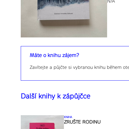
N/A
Máte o knihu zájem?
Zavítejte a půjčte si vybranou knihu během ot
Další knihy k zápůjčce
KNIHA
ZRUŠTE RODINU