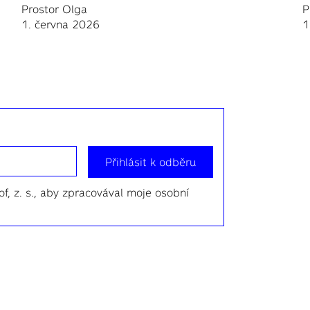
Prostor Olga
P
1. června 2026
1
Přihlásit k odběru
f, z. s., aby zpracovával moje osobní