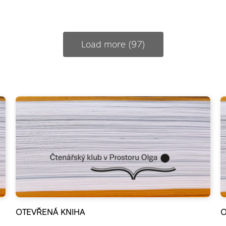
Load more (97)
OTEVŘENÁ KNIHA
O