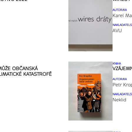
AUTOR/KA
Karel Ma
NAKLADATELS
AVU
KNIHA
 MŮŽE OBČANSKÁ
VZÁJEM
IMATICKÉ KATASTROFĚ
AUTOR/KA
Petr Kro
NAKLADATELS
Neklid