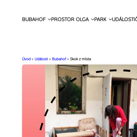
BUBAHOF
PROSTOR OLGA
PARK
UDÁLOSTI
Úvod
»
Události
»
Bubahof
»
Skok z místa