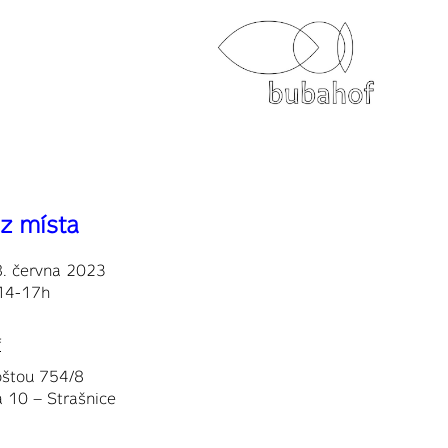
z místa
8. června 2023
14-17h
f
oštou 754/8
 10 – Strašnice