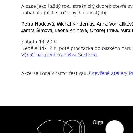
A zase jako každý rok…strašnický dvorek otevře s
bubahofu (těch současných i minulých).
Petra Hudcová, Michal Kindernay, Anna Vohralíková
Jantra Šímová, Leona Krlínová, Ondřej Trnka, Mira
Sobota 14-20 h.
Neděle 14-17 h, poté procházka do blízkého parku,
Výročí narození Františka Suchého
.
Akce se koná v rámci festivalu
Otevřené ateliery P