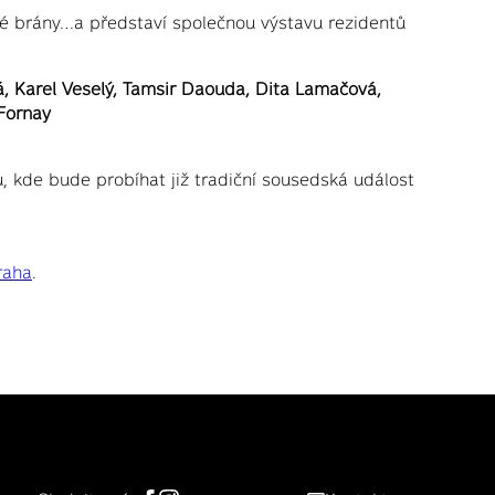
vé brány…a představí společnou výstavu rezidentů
, Karel Veselý, Tamsir Daouda, Dita Lamačová,
 Fornay
 kde bude probíhat již tradiční sousedská událost
raha
.