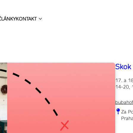
ČLÁNKY
KONTAKT
Skok 
17. a 1
14-20, 
bubaho
Za P
Praha