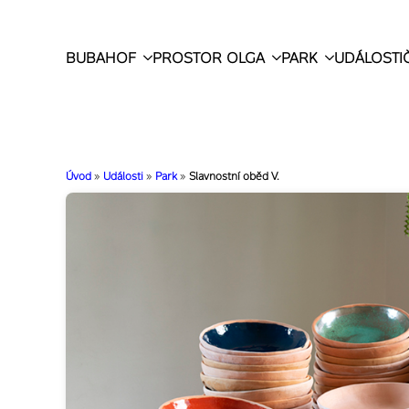
BUBAHOF
PROSTOR OLGA
PARK
UDÁLOSTI
Úvod
»
Události
»
Park
»
Slavnostní oběd V.