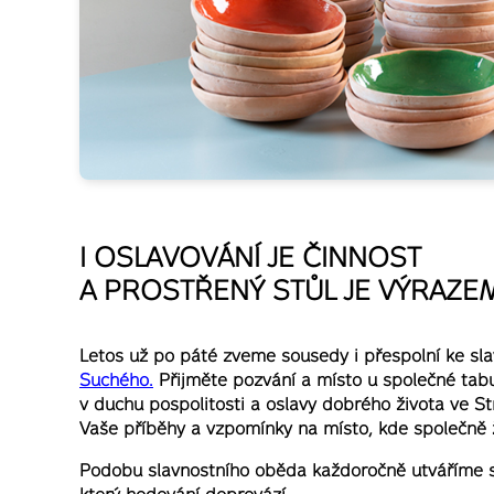
I OSLAVOVÁNÍ JE ČINNOST
A PROSTŘENÝ STŮL JE VÝRAZE
Letos už po páté zveme sousedy i přespolní ke sl
Suchého.
Přijměte pozvání a místo u společné tab
v duchu pospolitosti a oslavy dobrého života ve Stra
Vaše příběhy a vzpomínky na místo, kde společně
Podobu slavnostního oběda každoročně utváříme s