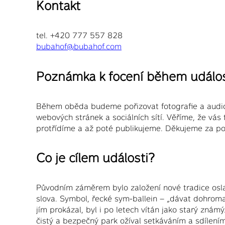
Kontakt
tel. +420 777 557 828
bubahof@bubahof.com
Poznámka k focení během událos
Během oběda budeme pořizovat fotografie a audiovi
webových stránek a sociálních sítí. Věříme, že 
protřídíme a až poté publikujeme. Děkujeme za p
Co je cílem události?
Původním záměrem bylo založení nové tradice osl
slova. Symbol, řecké sym-ballein – „dávat dohroma
jím prokázal, byl i po letech vítán jako starý zná
čistý a bezpečný park ožíval setkáváním a sdílen