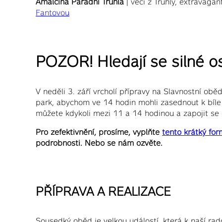
Amálčina Parádní Truhla
| věci z Truhly, extravagan
Fantovou
POZOR! Hledají se silné o
V neděli 3. září vrcholí přípravy na Slavnostní obě
park, abychom ve 14 hodin mohli zasednout k bíl
můžete kdykoli mezi 11 a 14 hodinou a zapojit se
Pro zefektivnění, prosíme, vyplňte
tento krátký for
podrobnosti. Nebo se nám ozvěte.
PŘÍPRAVA A REALIZACE
Sousedký oběd je velkou událostí, která k naší rad