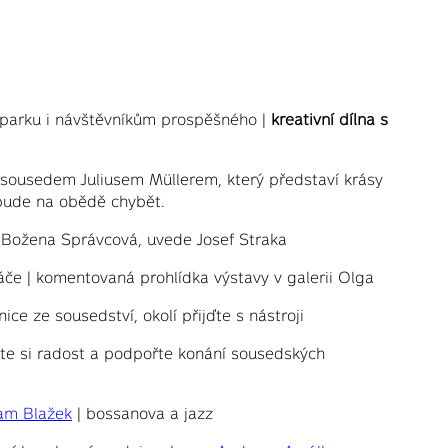
, parku i návštěvníkům prospěšného |
kreativní dílna s
 sousedem Juliusem Müllerem, který představí krásy
ebude na obědě chybět.
 Božena Správcová, uvede Josef Straka
e | komentovaná prohlídka výstavy v galerii Olga
ce ze sousedství, okolí přijďte s nástroji
jte si radost a podpořte konání sousedských
am Blažek
| bossanova a jazz