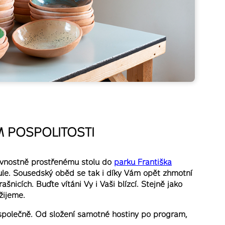
M POSPOLITOSTI
avnostně prostřenému stolu do
parku Františka
ule. Sousedský oběd se tak i díky Vám opět zhmotní
šnicích. Buďte vítáni Vy i Vaši blízcí. Stejně jako
 žijeme.
polečně. Od složení samotné hostiny po program,