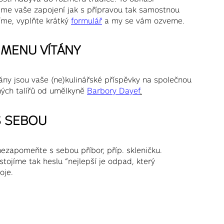
táme vaše zapojení jak s přípravou tak samostnou
íme, vyplňte krátký
formulář
a my se vám ozveme.
MENU VÍTÁNY
ány jsou vaše (ne)kulinářské příspěvky na společnou
něných talířů od umělkyně
Barbory Dayef
.
S SEBOU
ezapomeňte s sebou příbor, příp. skleničku.
ojíme tak heslu “nejlepší je odpad, který
oje.