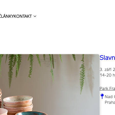
ČLÁNKY
KONTAKT
Slavn
3. září
14-20 h
Park Fr
Nad 
Praha