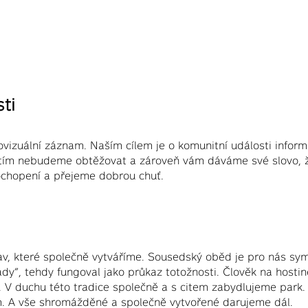
ti
zuální záznam. Naším cílem je o komunitní události informo
vás tím nebudeme obtěžovat a zároveň vám dáváme své slovo
ochopení a přejeme dobrou chuť.
av, které společně vytváříme. Sousedský oběd je pro nás s
dy“, tehdy fungoval jako průkaz totožnosti. Člověk na hosti
mý. V duchu této tradice společně a s citem zabydlujeme park
ím. A vše shromážděné a společně vytvořené darujeme dál.