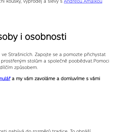
tní kousky, výprodej a slevy s
Andreou Amálkou
soby i osobnosti
d ve Strašnicích. Zapojte se a pomozte přichystat
e prostřeným stolům a společně poobědvat.Pomoci
 dílčím způsobem.
mulář
a my vám zavoláme a domluvíme s vámi
osti nabývá do rozměrů tradice. To obnáší