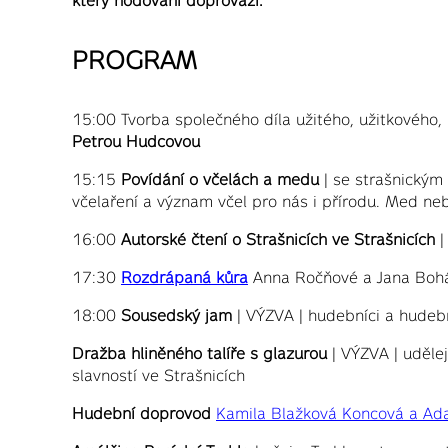
který hodování doprovází.
PROGRAM
15:00 Tvorba společného díla užitého, užitkového
Petrou Hudcovou
15:15
Povídání o včelách a medu
| se strašnickým
včelaření a význam včel pro nás i přírodu. Med n
16:00
Autorské čtení o Strašnicích ve Strašnicích
|
17:30
Rozdrápaná kůra
Anna Ročňové a Jana Boháč
18:00
Sousedský jam
| VÝZVA | hudebníci a hudebni
Dražba hliněného talíře s glazurou
| VÝZVA | uděle
slavností ve Strašnicích
Hudební doprovod
Kamila Blažková Koncová a Ad